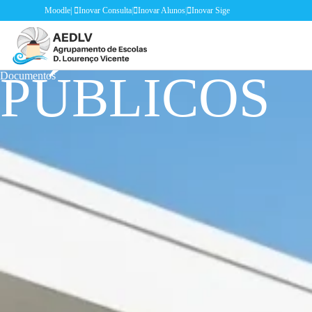
Moodle
|
Inovar Consulta
|
Inovar Alunos
|
Inovar Sige
PÚBLICOS
Documentos