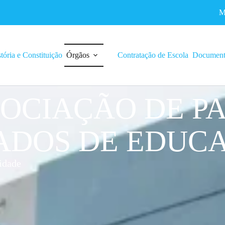
M
tória e Constituição
Órgãos
Contratação de Escola
Document
OCIAÇÃO DE PA
DOS DE EDUC
idade