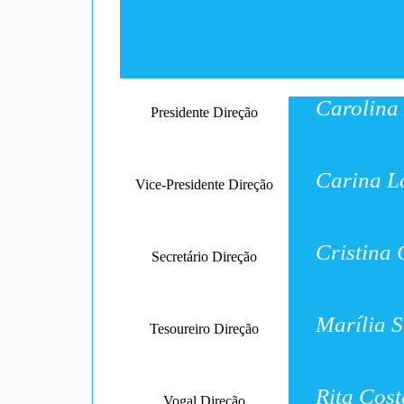
Carolina
Presidente Direção
Carina L
Vice-Presidente Direção
Cristina
Secretário Direção
Marília S
Tesoureiro Direção
Rita Cost
Vogal Direção