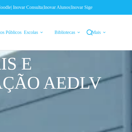
oodle
|
Inovar Consulta
|
Inovar Alunos
|
Inovar Sige
os Públicos
Escolas
Bibliotecas
Mais
IS E
AÇÃO AEDLV