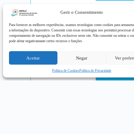
Gerir o Consentimento
Vera Fra
Para fornecer as melhores experiências, usamos tecnologias como cookies para armazena
Presidente Conselho
a informações do dispositivo. Consentir com essas tecnologias nos permitirá processar 
Fiscal
comportamento de navegação ou IDs exclusivos neste site. Não consentir ou retirar o c
pode afetar negativamante certos recursos e funções.
Ricardo 
Vogal Conselho Fiscal
Aceitar
Negar
Ver prefer
Política de Cookies
Política de Privacidade
Elisa Cos
Vogal Conselho Fiscal