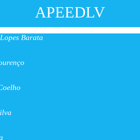
APEEDLV
 Lopes Barata
ourenço
 Coelho
ilva
a