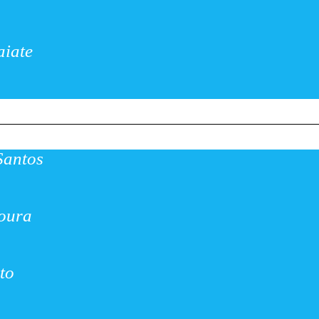
aiate
Santos
oura
to