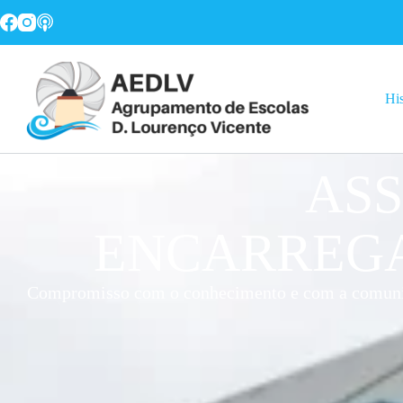
His
ASS
ENCARREGA
Compromisso com o conhecimento e com a comun