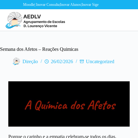
Moodle
|
Inovar Consulta
|
Inovar Alunos
|
Inovar Sige
Semana dos Afetos – Reações Quimicas
Direção
26/02/2026
Uncategorized
Porque o carinho e a empatia celebram-se todos os dias.