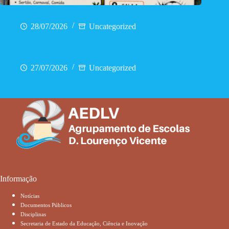
Projeto piloto de CiDes (8.º A)
28/07/2026
Uncategorized
Test Drive de Profissões: antes de decidir, vem viver!
27/07/2026
Uncategorized
Informação
Notícias
Documentos Públicos
Disciplinas
Secretaria de Estado da Educação, Ciência e Inovação