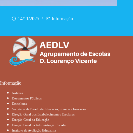
“Outubro Rosa” – EB2,3,JI de Ribamar
14/11/2025
Informação
Informação
Notícias
Documentos Públicos
Disciplinas
Secretaria de Estado da Educação, Ciência e Inovação
Direção Geral dos Estabelecimentos Escolares
Direção Geral da Educação
Direção Geral da Administração Escolar
Instituto de Avaliação Educativa