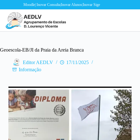
Skip
Moodle
|
Inovar Consulta
|
Inovar Alunos
|
Inovar Sige
to
content
Geoescola-EB/JI da Praia da Areia Branca
Editor AEDLV
17/11/2025
Informação