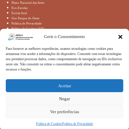
Plano Nacional das Artes
Eco-Escolas
Escola Azul
Geo Parque do Oeste
Política de Privacidade
Política de Cookies (UE)
Gerir o Consentimento
Contactos
Para fornecer as melhores experiências, usamos tecnologias como cookies para
armazenar e/ou aceder a informações do dispositivo. Consentir com essas tecnologias
nos permitirá processar dados, como comportamento de navegação ou IDs exclusivos
Morada:
Avenida de Angola
neste site. Não consentir ou retirar o consentimento pode afetar negativamante certos
2530-128 Lourinhã
recursos e funções.
Telefone:
261422059
Aceitar
Email:
secretaria@aedlv.pt
Negar
Copyright © 2026 – AEDLV
Ver preferências
Política de Cookies
Política de Privacidade