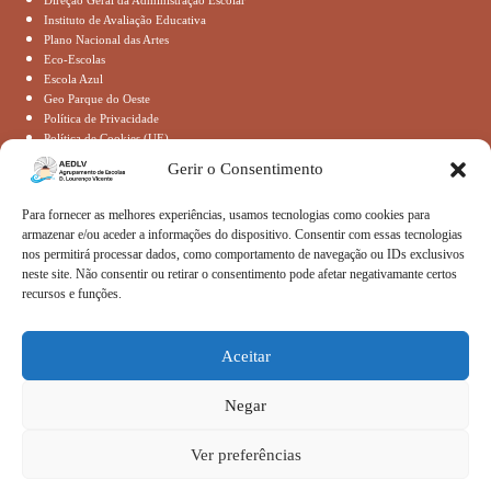
Direção Geral da Administração Escolar
Instituto de Avaliação Educativa
Plano Nacional das Artes
Eco-Escolas
Escola Azul
Geo Parque do Oeste
Política de Privacidade
Política de Cookies (UE)
Gerir o Consentimento
Contactos
Para fornecer as melhores experiências, usamos tecnologias como cookies para
armazenar e/ou aceder a informações do dispositivo. Consentir com essas tecnologias
nos permitirá processar dados, como comportamento de navegação ou IDs exclusivos
Morada:
Avenida de Angola
neste site. Não consentir ou retirar o consentimento pode afetar negativamante certos
2530-128 Lourinhã
recursos e funções.
Telefone:
261422059
Aceitar
Email:
secretaria@aedlv.pt
Negar
Copyright © 2026 – AEDLV
Ver preferências